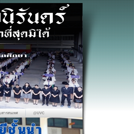
บสารสนเทศ
@UVC