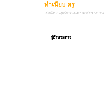
ทำเนียบ ครู
เขียนโดย งานศูนย์ดิจิทัลและสื่อสารองค์กร | ฮิต: 4148