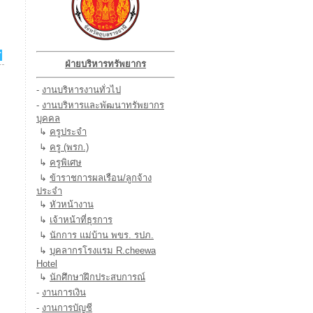
ฝ่ายบริหารทรัพยากร
-
งานบริหารงานทั่วไป
-
งานบริหารและพัฒนาทรัพยากร
บุคคล
↳
ครูประจำ
↳
ครู (พรก.)
↳
ครูพิเศษ
↳
ข้าราชการผลเรือน/ลูกจ้าง
ประจำ
↳
หัวหน้างาน
↳
เจ้าหน้าที่ธุรการ
↳
นักการ แม่บ้าน พขร. รปภ.
↳
บุคลากรโรงแรม R.cheewa
Hotel
↳
นักศึกษาฝึกประสบการณ์
-
งานการเงิน
-
งานการบัญชี