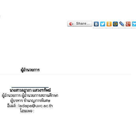
3
Share…