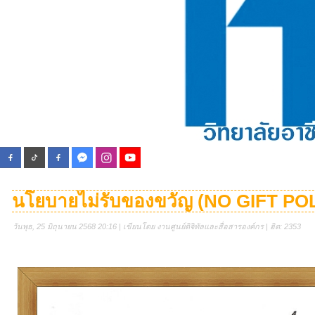
นโยบายไม่รับของขวัญ (NO GIFT PO
วันพุธ, 25 มิถุนายน 2568 20:16 | เขียนโดย งานศูนย์ดิจิทัลและสื่อสารองค์กร | ฮิต: 2353