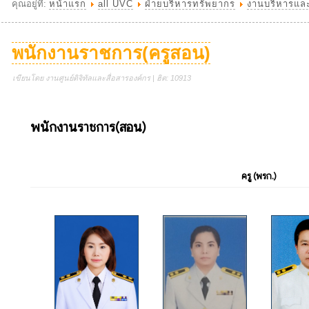
คุณอยู่ที่:
หน้าแรก
all UVC
ฝ่ายบริหารทรัพยากร
งานบริหารแล
พนักงานราชการ(ครูสอน)
เขียนโดย งานศูนย์ดิจิทัลและสื่อสารองค์กร | ฮิต: 10913