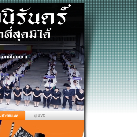
บสารสนเทศ
@UVC