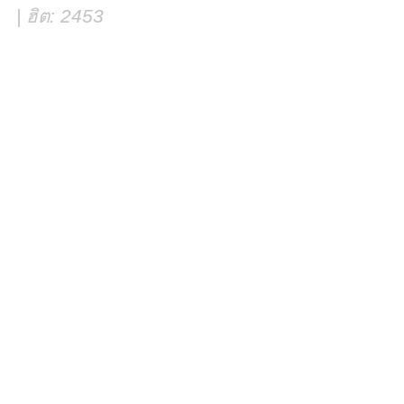
| ฮิต: 2453