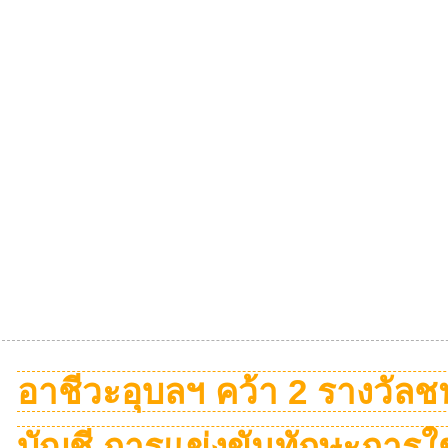
อาชีวะอุบลฯ คว้า 2 รางวัลช
บัญชี การแข่งขันทักษะการใ