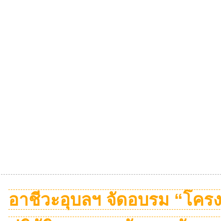
อาชีวะอุบลฯ จัดอบรม “โคร