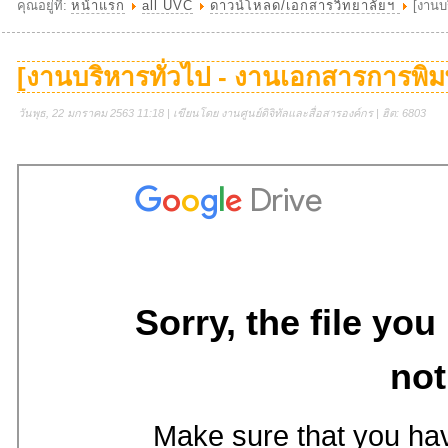
คุณอยู่ที่:
หน้าแรก
all UVC
ดาวน์โหลด/เอกสารวิทยาลัยฯ
[งานบ
[งานบริหารทั่วไป - งานเอกสารการพิ
วันพุธ, 22 มกราคม 2563 11:18 | เขียนโดย งานศูนย์ดิจิทัลและสื่อสารองค์กร | ฮิต: 6803